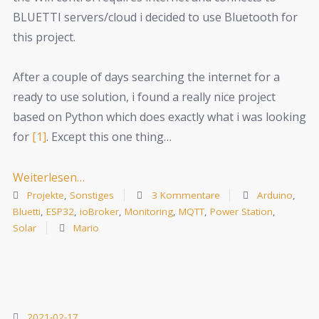
BLUETTI servers/cloud i decided to use Bluetooth for
this project.
After a couple of days searching the internet for a
ready to use solution, i found a really nice project
based on Python which does exactly what i was looking
for
[1]
. Except this one thing…
Weiterlesen…
Projekte
,
Sonstiges
3 Kommentare
Arduino
,
Bluetti
,
ESP32
,
ioBroker
,
Monitoring
,
MQTT
,
Power Station
,
Solar
Mario
2021-02-17