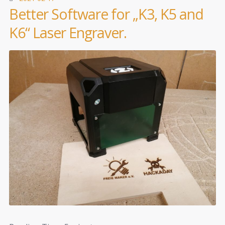
Better Software for „K3, K5 and
K6“ Laser Engraver.