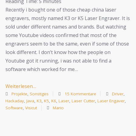
Reading Time:
5
minutes
Recently i bought one of those cheap china laser
engravers, mostly named K3 or K5 Laser Engraver. It is
sold under different names and brands. But watching
some Youtube videos confirmed that most of the
engravers seem to be the same, even if some of those
look different. I don’t know how the people on
Youtube got it running, i was not able to find a
software which worked for me…
Weiterlesen…
Projekte
,
Sonstiges
15 Kommentare
Driver
,
Hackaday
,
Java
,
K3
,
K5
,
K6
,
Laser
,
Laser Cutter
,
Laser Engaver
,
Software
,
Visicut
Mario